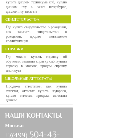
купить диплом техникума спб, куплю
диплом пту в санкт петербурге,
диплом пту заказать
СВИДЕТЕЛЬСТВА
Где купить свидетельство о рождении,
как заказать свидетельство о
рождении, продам повышение
квалификации
СПРАВКИ
Где можно купить справку об
обучении, заказать справку спб, купить
справку в москве, продам справку
института
ШКОЛЬНЫЕ АТТЕСТАТЫ
Продажа аттестатов, как купить
аттестат, аттестат купить недорого,
куплю аттестат, продажа аттестата
дешево
НАШИ КОНТАКТЫ
Москва:
504-43-
+7(499)