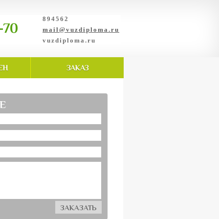
894562
-70
mail@vuzdiploma.ru
vuzdiploma.ru
ЕН
ЗАКАЗ
E