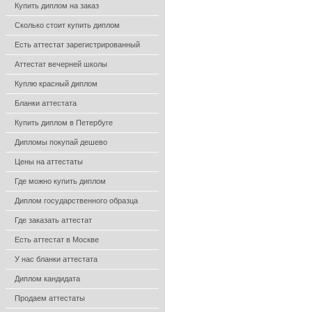
Купить диплом на заказ
Сколько стоит купить диплом
Есть аттестат зарегистрированный
Аттестат вечерней школы
Куплю красный диплом
Бланки аттестата
Купить диплом в Петербуге
Дипломы покупай дешево
Цены на аттестаты
Где можно купить диплом
Диплом государственного образца
Где заказать аттестат
Есть аттестат в Москве
У нас бланки аттестата
Диплом кандидата
Продаем аттестаты